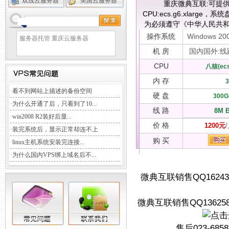
双线云服务器
美国云服务器
重庆微典互联:可提供
CPU:ecs.g6.xlar
为必须遵守《中华人民共和
操作系统
Windows 200
服务器托管
重庆云服务器
机 房
国内国外:线路
CPU
八核(ecs.
内 存
·
看不到网站上描述的备份空间
硬 盘
300G
·
为什么开通了后，只看到了10...
线 路
8M 
·
win2008 R2装好后显...
价 格
1200元
·
装完系统后，显示正常却连不上
购 买
·
linux主机系统安装完连接...
·
为什么国内VPS绑上域名后不...
微典互联销售QQ162434
微典互联销售QQ136258
售后023-6858