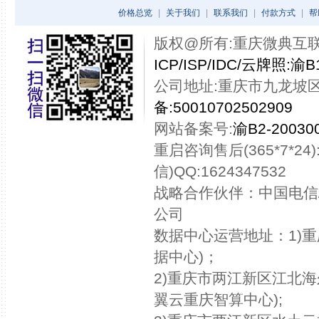
价格总览
|
关于我们
|
联系我们
|
付款方式
|
帮
版权@所有:重庆微典互联网技术
ICP/ISP/IDC/云牌照:渝B1
公司地址:重庆市九龙坡区
备:50010702502909
网站备案号:
渝B2-200300
重启咨询售后(365*7*24):
信)QQ:1624347532
战略合作伙伴：中国电信
公司
数据中心运营地址：1)
据中心)；
2)重庆市两江新区江北海
翼云重庆智算中心);