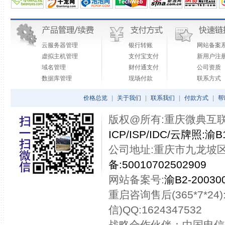
云服务器管理
银行转账
网站备案
虚拟主机管理
支付宝支付
新用户注
域名管理
财付通支付
公司资质
数据库管理
现场付款
联系方式
价格总览
|
关于我们
|
联系我们
|
付款方式
|
帮
版权@所有:重庆微典互联网技术
ICP/ISP/IDC/云牌照:渝B1
公司地址:重庆市九龙坡区
备:50010702502909
网站备案号:
渝B2-200300
重启咨询售后(365*7*24):
信)QQ:1624347532
战略合作伙伴：中国电信