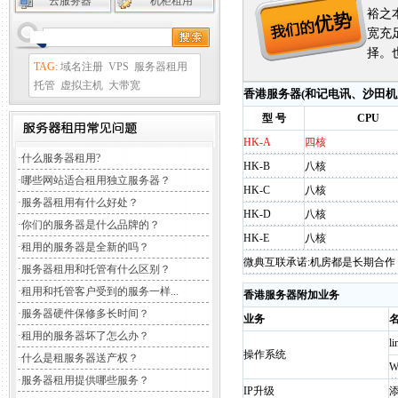
云服务器
机柜租用
裕之
宽充
择。
TAG:
域名注册
VPS
服务器租用
托管
虚拟主机
大带宽
香港服务器(和记电讯、沙田机
型 号
CPU
HK-A
四核
·
什么服务器租用?
HK-B
八核
·
哪些网站适合租用独立服务器？
HK-C
八核
·
服务器租用有什么好处？
HK-D
八核
·
你们的服务器是什么品牌的？
HK-E
八核
·
租用的服务器是全新的吗？
微典互联承诺:机房都是长期合
·
服务器租用和托管有什么区别？
·
租用和托管客户受到的服务一样...
香港服务器附加业务
·
服务器硬件保修多长时间？
业务
·
租用的服务器坏了怎么办？
l
操作系统
·
什么是租服务器送产权？
W
·
服务器租用提供哪些服务？
IP升级
添