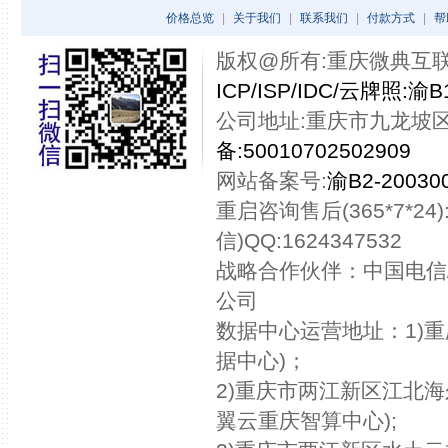
价格总览
|
关于我们
|
联系我们
|
付款方式
|
帮
版权@所有:重庆微典互联网技术
ICP/ISP/IDC/云牌照:渝B1
公司地址:重庆市九龙坡区
备:50010702502909
网站备案号:
渝B2-200300
重启咨询售后(365*7*24):
信)QQ:1624347532
战略合作伙伴：中国电信
公司
数据中心运营地址：1)
据中心)；
2)重庆市两江新区江北海
翼云重庆智算中心);