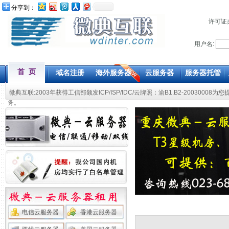
分享到：
许可证
用户名:
首 页
域名注册
海外服务器
云服务器
服务器托管
微典互联:2003年获得工信部颁发ICP/ISP/IDC/云牌照：渝B1.B2-20030008为您
务。
电信云服务器
香港云服务器