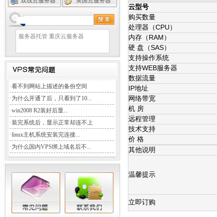
双线云服务器
美国云服务器
云型号
购买数量
处理器（CPU）
服务器托管
重庆云服务器
内存（RAM）
硬 盘（SAS）
支持操作系统
支持WEB服务器
数据流量
·
看不到网站上描述的备份空间
IP地址
·
为什么开通了后，只看到了10...
网络带宽
机 房
·
win2008 R2装好后显...
远程管理
·
装完系统后，显示正常却连不上
技术支持
·
linux主机系统安装完连接...
价 格
·
为什么国内VPS绑上域名后不...
其他说明
温馨提示
立即订购